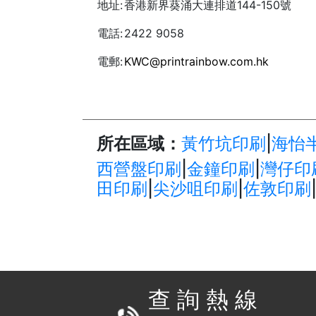
地址:
香港新界葵涌大連排道144-150號
電話:
2422 9058
電郵:
KWC@printrainbow.com.hk
所在區域：
黃竹坑印刷
|
海怡
西營盤印刷
|
金鐘印刷
|
灣仔印
田印刷
|
尖沙咀印刷
|
佐敦印刷
查 詢 熱 線