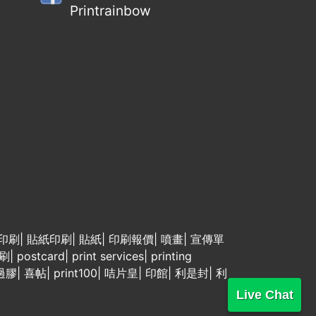
Printrainbow
印刷
|
貼紙印刷
|
貼紙
|
印刷報價
|
噴畫
|
宣傳單
刷
|
postcard
|
print services
|
printing
過膠
|
喜帖
|
print100
|
咭片皇
|
印館
|
利是封
|
利
Live Chat