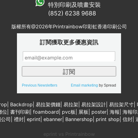
特別印刷及噴畫安裝
(852) 6238 9688
版權所有@2026年Printrainbow印彩虹香港印刷公司
訂閱獲取更多優惠資訊
Previous Newsletters
Email marketing
by Spread
rop
|
Backdrop
|
易拉架價錢
|
易拉架
|
易拉架設計
|
易拉架尺寸
|
攤位
|
書刊印刷
|
foamboard
|
pvc板
|
展板
|
poster
|
海報
|
海報印
刷公司
|
禮封
|
eprint
|
ebanner
|
Bannershop
|
print shop
|
信封
|
eprint vs Printrainbow