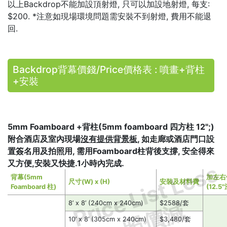
以上Backdrop不能加設頂射燈, 只可以加設地射燈, 每支:
$200. *注意如現場環境問題需安裝不到射燈, 費用不能退
回.
Backdrop背幕價錢/Price價格表 : 噴畫+背柱
+安裝
5mm Foamboard +背柱(5mm foamboard 四方柱 12";)
附合酒店及室內現場
沒有提供背景板
, 如走廊或酒店門口設
置簽名用及拍照用, 需用Foamboard柱背後支撐, 安全得來
又方便,安裝又快捷.1小時內完成.
Price List Less
背幕(5mm
加左右
尺寸(W) x (H)
安裝及材料費
Foamboard 柱)
(12.5"
照價減
8’ x 8’ (240cm x 240cm)
$2588/套
10’ x 8’ (305cm x 240cm)
$3,480/套