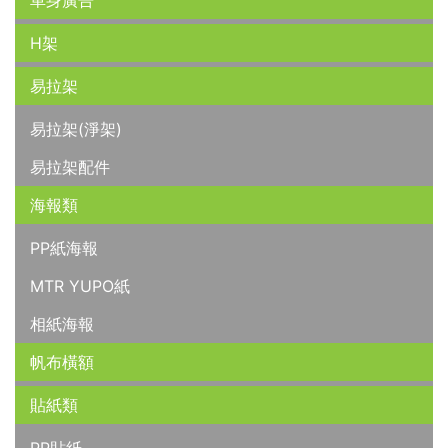
車身廣告
H架
易拉架
易拉架(淨架)
易拉架配件
海報類
PP紙海報
MTR YUPO紙
相紙海報
帆布橫額
貼紙類