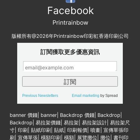
Facebook
Printrainbow
版權所有@2026年Printrainbow印彩虹香港印刷公司
訂閱獲取更多優惠資訊
Previous Newsletters
Email marketing
by Spread
banner 價錢
|
banner
|
Backdrop 價錢
|
Backdrop
|
Backdrop
|
易拉架價錢
|
易拉架
|
易拉架設計
|
易拉架尺
寸
|
印刷
|
貼紙印刷
|
貼紙
|
印刷報價
|
噴畫
|
宣傳單張印
刷
|
宣傳單張
|
橫額印刷
|
橫額
|
展覽攤位
|
攤位
|
書刊印