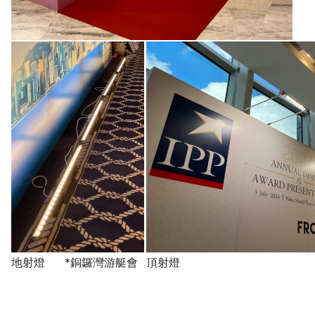
地射燈
*銅鑼灣游艇會
頂射燈