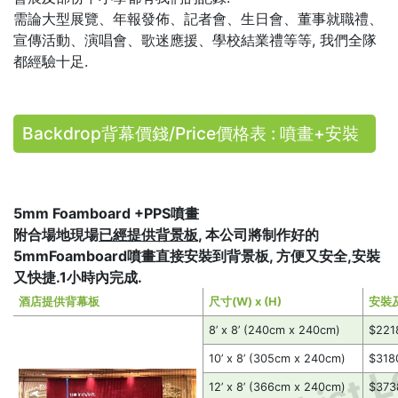
需論大型展覽、年報發佈、記者會、生日會、董事就職禮、
宣傳活動、演唱會、歌迷應援、學校結業禮等等, 我們全隊
都經驗十足.
Backdrop背幕價錢/Price價格表 : 噴畫+安裝
5mm Foamboard +PPS噴畫
附合場地現場
已經提供背景板
, 本公司將制作好的
5mmFoamboard噴畫直接安裝到背景板, 方便又安全,安裝
又快捷.1小時內完成.
酒店提供背幕板
尺寸(W) x (H)
安裝
8’ x 8’ (240cm x 240cm)
$221
10’ x 8’ (305cm x 240cm)
$318
12’ x 8’ (366cm x 240cm)
$373