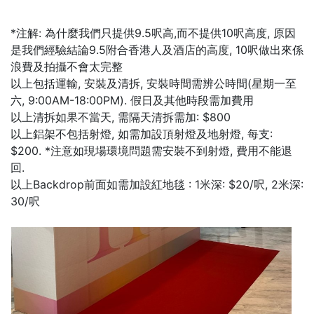
*注解: 為什麼我們只提供9.5呎高,而不提供10呎高度, 原因
是我們經驗結論9.5附合香港人及酒店的高度, 10呎做出來係
浪費及拍攝不會太完整
以上包括運輸, 安裝及清拆, 安裝時間需辨公時間(星期一至
六, 9:00AM-18:00PM). 假日及其他時段需加費用
以上清拆如果不當天, 需隔天清拆需加: $800
以上鋁架不包括射燈, 如需加設頂射燈及地射燈, 每支:
$200. *注意如現場環境問題需安裝不到射燈, 費用不能退
回.
以上Backdrop前面如需加設紅地毯 : 1米深: $20/呎, 2米深:
30/呎