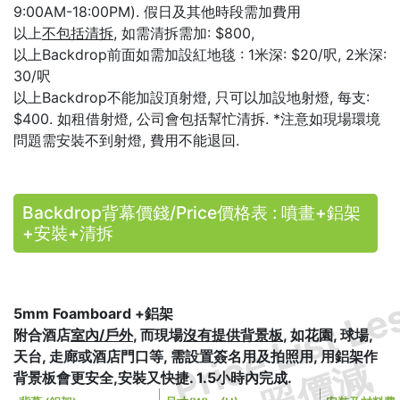
9:00AM-18:00PM). 假日及其他時段需加費用
以上
不包括清拆
, 如需清拆需加: $800,
以上Backdrop前面如需加設紅地毯 : 1米深: $20/呎, 2米深:
30/呎
以上Backdrop不能加設頂射燈, 只可以加設地射燈, 每支:
$400. 如租借射燈, 公司會包括幫忙清拆. *注意如現場環境
問題需安裝不到射燈, 費用不能退回.
Backdrop背幕價錢/Price價格表 : 噴畫+鋁架
+安裝+清拆
Price List Le
5mm Foamboard +鋁架
附合酒店
室內/戶外
, 而現場
沒有提供背景板
, 如花園, 球場,
天台, 走廊或酒店門口等, 需設置簽名用及拍照用, 用鋁架作
照價減
背景板會更安全,安裝又快捷. 1.5小時內完成.