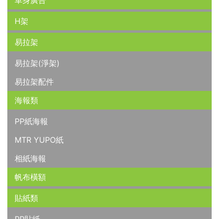
車身廣告
H架
易拉架
易拉架(淨架)
易拉架配件
海報類
PP紙海報
MTR YUPO紙
相紙海報
帆布橫額
貼紙類