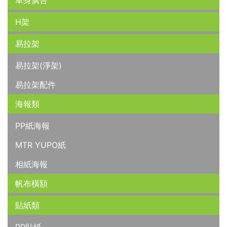
車身廣告
H架
易拉架
易拉架(淨架)
易拉架配件
海報類
PP紙海報
MTR YUPO紙
相紙海報
帆布橫額
貼紙類