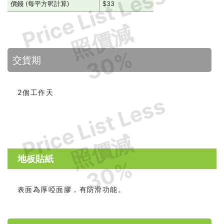
Price List Less
價錢 (每平方呎計算)
$33
照價減
30%
交貨期
2個工作天
Price List Less
照價減
地板貼紙
30%
表面為厚啞面膠，有防滑功能。