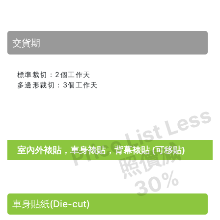
交貨期
標準裁切：2個工作天
多邊形裁切：3個工作天
Price List Less
照價減
室內外裱貼，車身裱貼，背幕裱貼 (可移貼)
30%
車身貼紙(Die-cut)