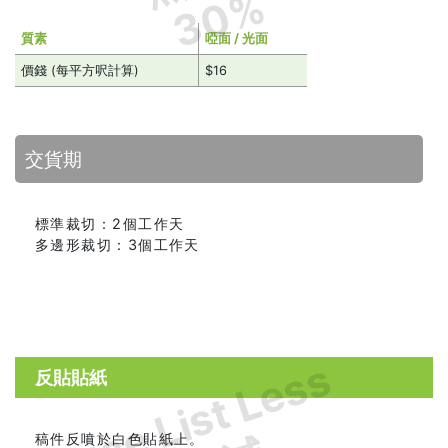
30%
質素
啞面 / 光面
價錢 (每平方呎計算)
$16
交貨期
標準裁切：2個工作天
多邊形裁切：3個工作天
Price List Less
反貼貼紙
稿件反噴於白色貼紙上。