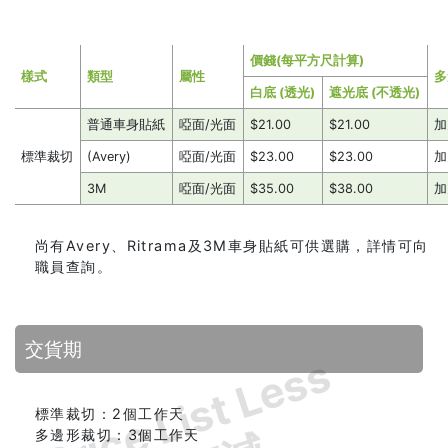
價錢(每平方尺計算)
樣式
類型
屬性
多
白底 (透光)
遮光底 (不透光)
普通車身貼紙
啞面/光面
$21.00
$21.00
加
標準裁切
(Avery)
啞面/光面
$23.00
$23.00
加
3M
啞面/光面
$35.00
$38.00
加
尚有Avery、Ritrama及3M車身貼紙可供選購，詳情可向
職員查詢。
交貨期
Price List Less
標準裁切：2個工作天
多邊形裁切：3個工作天