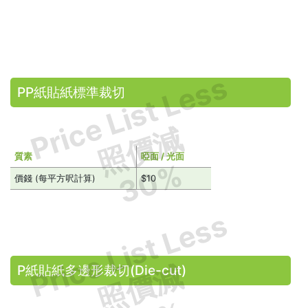
Price List Less
PP紙貼紙標準裁切
照價減
質素
啞面 / 光面
30%
價錢 (每平方呎計算)
$10
Price List Less
照價減
P紙貼紙多邊形裁切(Die-cut)