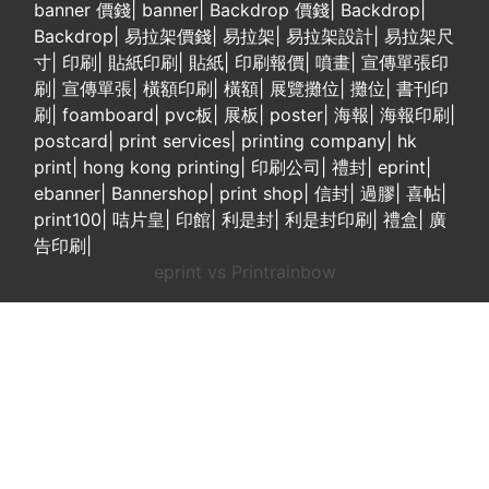
banner 價錢
|
banner
|
Backdrop 價錢
|
Backdrop
|
Backdrop
|
易拉架價錢
|
易拉架
|
易拉架設計
|
易拉架尺
寸
|
印刷
|
貼紙印刷
|
貼紙
|
印刷報價
|
噴畫
|
宣傳單張印
刷
|
宣傳單張
|
橫額印刷
|
橫額
|
展覽攤位
|
攤位
|
書刊印
刷
|
foamboard
|
pvc板
|
展板
|
poster
|
海報
|
海報印刷
|
postcard
|
print services
|
printing company
|
hk
print
|
hong kong printing
|
印刷公司
|
禮封
|
eprint
|
ebanner
|
Bannershop
|
print shop
|
信封
|
過膠
|
喜帖
|
print100
|
咭片皇
|
印館
|
利是封
|
利是封印刷
|
禮盒
|
廣
告印刷
|
eprint vs Printrainbow