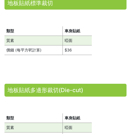
地板貼紙標準裁切
類型
車身貼紙
質素
啞面
價錢 (每平方呎計算)
$36
地板貼紙多邊形裁切(Die-cut)
類型
車身貼紙
質素
啞面