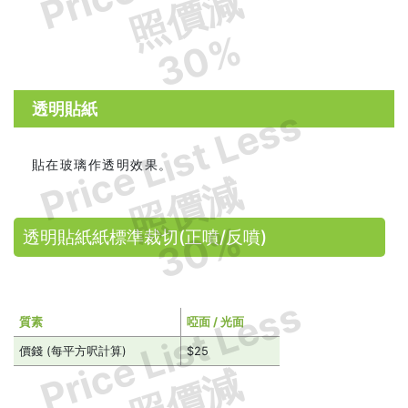
照價減
30%
透明貼紙
Price List Less
貼在玻璃作透明效果。
照價減
30%
透明貼紙紙標準裁切(正噴/反噴)
Price List Less
質素
啞面 / 光面
價錢 (每平方呎計算)
$25
照價減