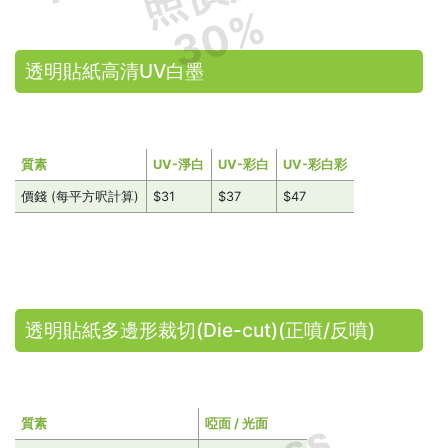
30%
透明貼紙高清UV白墨
質素
UV-淨白
UV-彩白
UV-彩白彩
價錢 (每平方呎計算)
$31
$37
$47
透明貼紙多邊形裁切(Die-cut)(正噴/反噴)
質素
啞面 / 光面