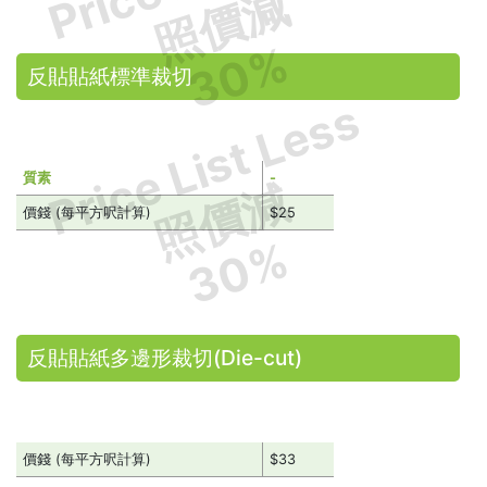
照價減
30%
反貼貼紙標準裁切
Price List Less
質素
-
照價減
價錢 (每平方呎計算)
$25
30%
反貼貼紙多邊形裁切(Die-cut)
價錢 (每平方呎計算)
$33