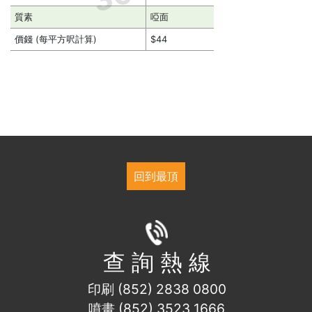
質素
啞面
價錢 (每平方呎計算)
$44
回到最頂
查 詢 熱 線
印刷 (852) 2838 0800
噴畫 (852) 3523 1666