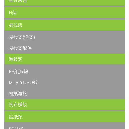
車身廣告
H架
易拉架
易拉架(淨架)
易拉架配件
海報類
PP紙海報
MTR YUPO紙
相紙海報
帆布橫額
貼紙類