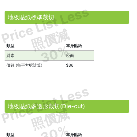
Price List Less
地板貼紙標準裁切
照價減
30%
類型
車身貼紙
質素
啞面
價錢 (每平方呎計算)
$36
Price List Less
地板貼紙多邊形裁切(Die-cut)
照價減
30%
類型
車身貼紙