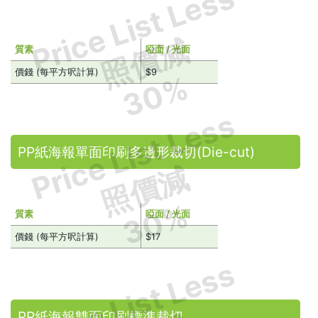
Price List Less
照價減
質素
啞面 / 光面
價錢 (每平方呎計算)
$9
30%
Price List Less
PP紙海報單面印刷多邊形裁切(Die-cut)
照價減
30%
質素
啞面 / 光面
價錢 (每平方呎計算)
$17
Price List Less
PP紙海報雙面印刷標準裁切