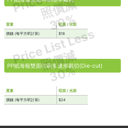
照價減
30%
質素
啞面 / 光面
Price List Less
價錢 (每平方呎計算)
$18
照價減
PP紙海報雙面印刷多邊形裁切(Die-cut)
30%
質素
啞面 / 光面
價錢 (每平方呎計算)
$24