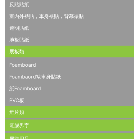
反貼貼紙
室內外裱貼，車身裱貼，背幕裱貼
透明貼紙
地板貼紙
展板類
Foamboard
Foambaord裱車身貼紙
紙Foamboard
PVC板
燈片類
電腦界字
展覽用品