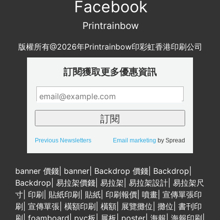
Facebook
Printrainbow
版權所有@2026年Printrainbow印彩虹香港印刷公司
訂閱獲取更多優惠資訊
Previous Newsletters
Email marketing
by Spread
banner 價錢
|
banner
|
Backdrop 價錢
|
Backdrop
|
Backdrop
|
易拉架價錢
|
易拉架
|
易拉架設計
|
易拉架尺
寸
|
印刷
|
貼紙印刷
|
貼紙
|
印刷報價
|
噴畫
|
宣傳單張印
刷
|
宣傳單張
|
橫額印刷
|
橫額
|
展覽攤位
|
攤位
|
書刊印
刷
|
foamboard
|
pvc板
|
展板
|
poster
|
海報
|
海報印刷
|