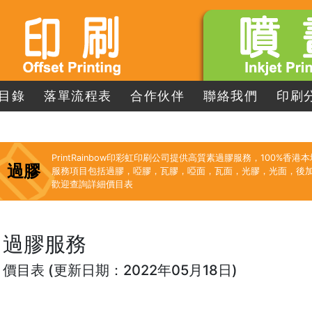
目錄
落單流程表
合作伙伴
聯絡我們
印刷
PrintRainbow印彩虹印刷公司提供高質素過膠服務，100%香港
過膠
服務項目包括過膠，啞膠，瓦膠，啞面，瓦面，光膠，光面，後
歡迎查詢詳細價目表
過膠服務
價目表 (更新日期：2022年05月18日)