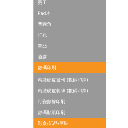
燙工
Pad本
閘圓角
打孔
擊凸
過膠
數碼印刷
精裝硬皮書刊 (數碼印刷)
精裝硬皮餐牌 (數碼印刷)
可變數據印刷
數碼貼紙印刷
彩盒/紙品/厚咭