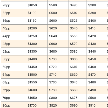
28pp
$1050
$560
$495
$380
32pp
$1100
$580
$510
$390
36pp
$1150
$600
$525
$400
40pp
$1200
$620
$540
$410
44pp
$1250
$640
$555
$420
48pp
$1300
$660
$570
$430
52pp
$1350
$680
$585
$440
56pp
$1400
$700
$600
$450
60pp
$1450
$720
$615
$460
64pp
$1500
$740
$630
$470
68pp
$1550
$760
$645
$480
72pp
$1600
$780
$660
$490
76pp
$1650
$800
$675
$500
80pp
$1700
$820
$690
$510