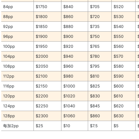
84pp
$1750
$840
$705
$520
88pp
$1800
$860
$720
$530
92pp
$1850
$880
$735
$540
96pp
$1900
$900
$750
$550
100pp
$1950
$920
$765
$560
104pp
$2000
$940
$780
$570
108pp
$2050
$960
$795
$580
112pp
$2100
$980
$810
$590
116pp
$2150
$1000
$825
$600
120pp
$2200
$1020
$830
$610
124pp
$2250
$1040
$845
$620
128pp
$2300
$1060
$860
$630
每加2pp
$25
$10
$7.5
$5