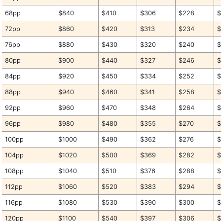
68pp
$840
$410
$306
$228
$
72pp
$860
$420
$313
$234
$
76pp
$880
$430
$320
$240
$
80pp
$900
$440
$327
$246
$
84pp
$920
$450
$334
$252
$
88pp
$940
$460
$341
$258
92pp
$960
$470
$348
$264
96pp
$980
$480
$355
$270
$
100pp
$1000
$490
$362
$276
$
104pp
$1020
$500
$369
$282
108pp
$1040
$510
$376
$288
112pp
$1060
$520
$383
$294
116pp
$1080
$530
$390
$300
120pp
$1100
$540
$397
$306