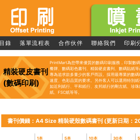
目錄
落單流程表
合作伙伴
聯絡我們
印刷
PrintMart為您帶來優質的數碼印刷服務，印製
餐牌、數碼彩色書刊、精裝硬皮書列、數碼貼紙等
精裝硬皮書刊
專為追求款多量少的客戶而設。採用最專業的數碼
速度、色彩品質的要求。另外客人可以選用特別紙
(數碼印刷)
如近利紙行、平和紙行、友邦紙行的剛古紙、珍珠
紙、FSC紙等等。
書刊價錢：A4 Size 精裝硬殼數碼書刊 (更新日期：20
1本
5本
10本
30本