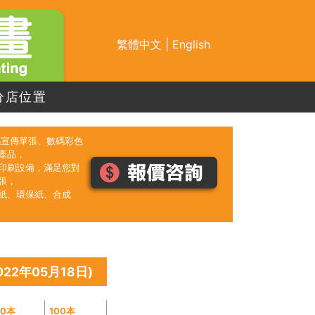
繁體中文
|
English
分店位置
數碼宣傳單張、數碼彩色
產品，
印刷設備，滿足您對
張，
紙、環保紙、合成
22年05月18日)
50本
100本