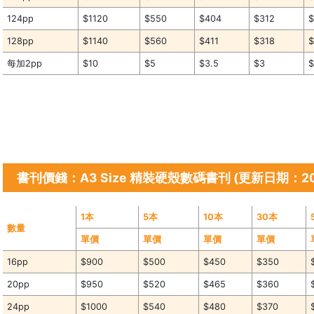
124pp
$1120
$550
$404
$312
128pp
$1140
$560
$411
$318
每加2pp
$10
$5
$3.5
$3
$
書刊價錢：A3 Size 精裝硬殼數碼書刊 (更新日期：20
1本
5本
10本
30本
數量
單價
單價
單價
單價
16pp
$900
$500
$450
$350
20pp
$950
$520
$465
$360
24pp
$1000
$540
$480
$370