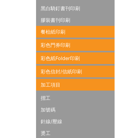
黑白騎釘書刊印刷
膠裝書刊印刷
餐枱紙印刷
彩色門券印刷
彩色紙Folder印刷
彩色信封/信紙印刷
加工項目
摺工
加號碼
針線/壓線
燙工