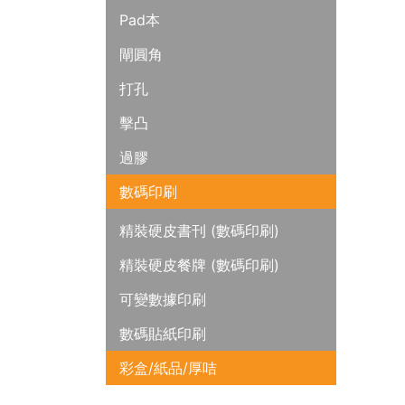
Pad本
閘圓角
打孔
擊凸
過膠
數碼印刷
精裝硬皮書刊 (數碼印刷)
精裝硬皮餐牌 (數碼印刷)
可變數據印刷
數碼貼紙印刷
彩盒/紙品/厚咭