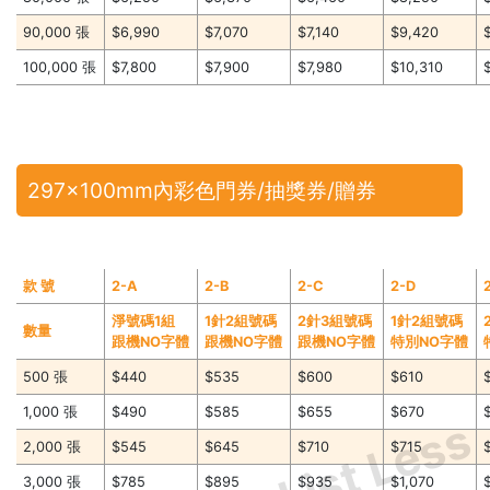
90,000 張
$6,990
$7,070
$7,140
$9,420
100,000 張
$7,800
$7,900
$7,980
$10,310
297x100mm內彩色門券/抽獎券/贈券
款 號
2-A
2-B
2-C
2-D
淨號碼1組
1針2組號碼
2針3組號碼
1針2組號碼
數量
跟機NO字體
跟機NO字體
跟機NO字體
特別NO字體
500 張
$440
$535
$600
$610
1,000 張
$490
$585
$655
$670
Price List Less
2,000 張
$545
$645
$710
$715
3,000 張
$785
$895
$935
$1,070