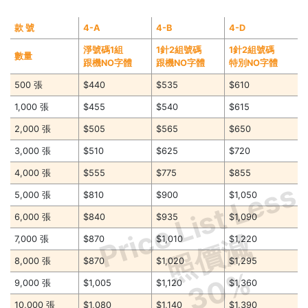
款 號
4-A
4-B
4-D
淨號碼1組
1針2組號碼
1針2組號碼
數量
跟機NO字體
跟機NO字體
特別NO字體
500 張
$440
$535
$610
1,000 張
$455
$540
$615
2,000 張
$505
$565
$650
3,000 張
$510
$625
$720
4,000 張
$555
$775
$855
Price List Less
5,000 張
$810
$900
$1,050
6,000 張
$840
$935
$1,090
照價減
7,000 張
$870
$1,010
$1,220
8,000 張
$870
$1,020
$1,295
30%
9,000 張
$1,005
$1,120
$1,360
10,000 張
$1,080
$1,140
$1,390