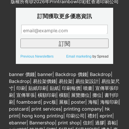
版權所有@2026年Printrainbow印彩虹香港印刷公司
訂閱獲取更多優惠資訊
Previous Newsletters
Email marketing
by Spread
banner 價錢
|
banner
|
Backdrop 價錢
|
Backdrop
|
Backdrop
|
易拉架價錢
|
易拉架
|
易拉架設計
|
易拉架尺
寸
|
印刷
|
貼紙印刷
|
貼紙
|
印刷報價
|
噴畫
|
宣傳單張印
刷
|
宣傳單張
|
橫額印刷
|
橫額
|
展覽攤位
|
攤位
|
書刊印
刷
|
foamboard
|
pvc板
|
展板
|
poster
|
海報
|
海報印刷
|
postcard
|
print services
|
printing company
|
hk
print
|
hong kong printing
|
印刷公司
|
禮封
|
eprint
|
ebanner
|
Bannershop
|
print shop
|
信封
|
過膠
|
喜帖
|