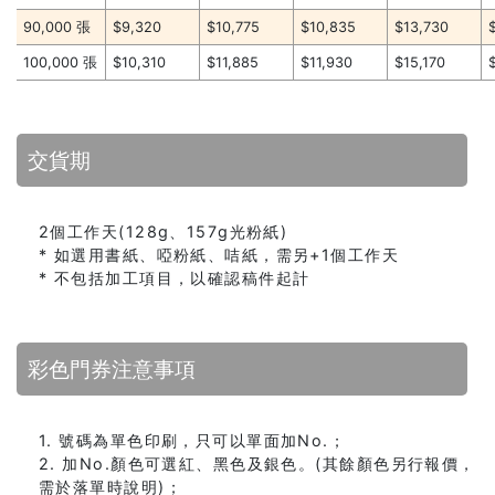
90,000 張
$9,320
$10,775
$10,835
$13,730
100,000 張
$10,310
$11,885
$11,930
$15,170
交貨期
2個工作天(128g、157g光粉紙)
* 如選用書紙、啞粉紙、咭紙，需另+1個工作天
* 不包括加工項目，以確認稿件起計
彩色門券注意事項
1. 號碼為單色印刷，只可以單面加No.；
2. 加No.顏色可選紅、黑色及銀色。(其餘顏色另行報價，
需於落單時說明)；