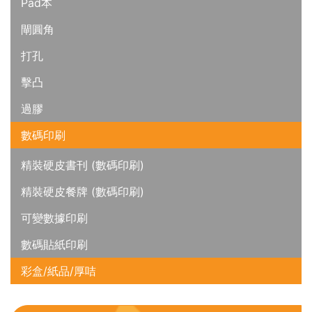
Pad本
閘圓角
打孔
擊凸
過膠
數碼印刷
精裝硬皮書刊 (數碼印刷)
精裝硬皮餐牌 (數碼印刷)
可變數據印刷
數碼貼紙印刷
彩盒/紙品/厚咭