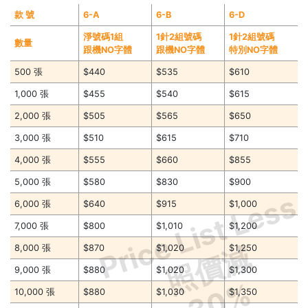
款 號
6-A
6-B
6-D
淨號碼1組
1針2組號碼
1針2組號碼
數量
跟機NO字體
跟機NO字體
特別NO字體
500 張
$440
$535
$610
1,000 張
$455
$540
$615
2,000 張
$505
$565
$650
3,000 張
$510
$615
$710
4,000 張
$555
$660
$855
5,000 張
$580
$830
$900
Price List Less
6,000 張
$640
$915
$1,000
7,000 張
$800
$1,010
$1,200
照價減
8,000 張
$870
$1,020
$1,250
9,000 張
$880
$1,020
$1,300
30%
10,000 張
$880
$1,030
$1,350