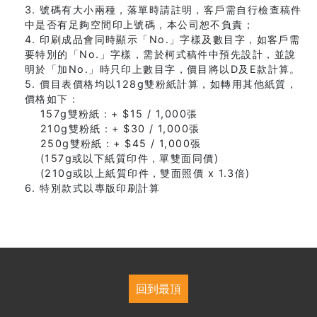
3. 號碼有大小兩種，落單時請註明，客戶需自行檢查稿件
中是否有足夠空間印上號碼，本公司恕不負責；
4. 印刷成品會同時顯示「No.」字樣及數目字，如客戶需
要特別的「No.」字樣，需於柯式稿件中預先設計，並說
明於「加No.」時只印上數目字，價目將以D及E款計算。
5. 價目表價格均以128g雙粉紙計算，如轉用其他紙質，
價格如下：
157g雙粉紙：+ $15 / 1,000張
210g雙粉紙：+ $30 / 1,000張
250g雙粉紙：+ $45 / 1,000張
(157g或以下紙質印件，單雙面同價)
(210g或以上紙質印件，雙面照價 x 1.3倍)
6. 特別款式以專版印刷計算
回到最頂