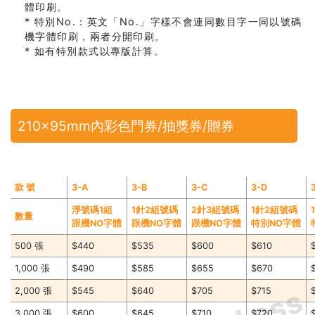
體印刷。
* 特別No.：英文「No.」字樣不會連同數目字一同以號碼
機字體印刷，兩者分開印刷。
* 如有特別款式以專版計算。
210x95mm內彩色門券/抽獎券/贈券
款 號
3-A
3-B
3-C
3-D
淨號碼1組
1針2組號碼
2針3組號碼
1針2組號碼
數量
跟機NO字體
跟機NO字體
跟機NO字體
特別NO字體
500 張
$440
$535
$600
$610
1,000 張
$490
$585
$655
$670
2,000 張
$545
$640
$705
$715
3,000 張
$600
$645
$710
$720