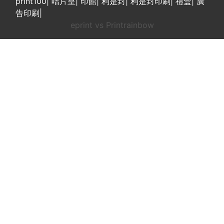
print100
|
咭片皇
|
印館
|
利是封
|
利是封印刷
|
禮盒
|
廣
告印刷
|
eprint vs Printrainbow