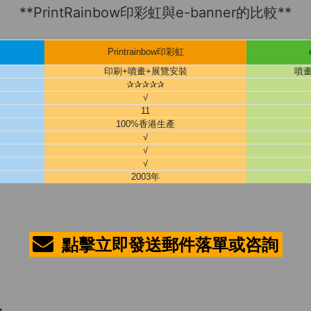
**PrintRainbow印彩虹與e-banner的比較**
Printrainbow印彩虹
印刷+噴畫+展覽安裝
噴
✰✰✰✰✰
√
11
100%香港生產
√
√
√
2003年
點擊立即發送郵件落單或咨詢