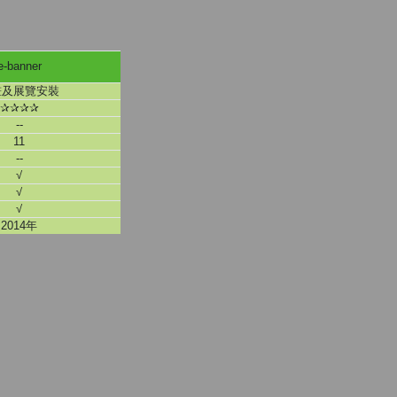
e-banner
畫及展覽安裝
✰✰✰✰
--
11
--
√
√
√
2014年