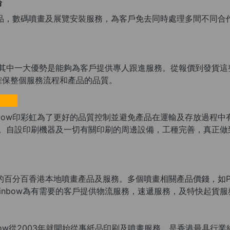
務
供印刷產品，數碼噴畫及展覽安裝服務，為客戶免去同時處理多間不
ow印彩虹印刷其中一大優勢是能夠為客戶提供專人跟進服務。從報價到
確保整個服務流程和產品的品質。
nbow印彩虹為了更好的品質控制並避免產品在運輸及存放過程中有可
產。自設印刷機器及一切有關印刷的周邊設備，工種完善，真正
性價比的百分百香港本地噴畫產品及服務。多個噴畫相關產品價錢，如PV
intRainbow為有需要的客戶提供物流服務，速遞服務，及特快起
ntRainbow從2003年就開始從事紙品印刷及噴畫服務，是香港最