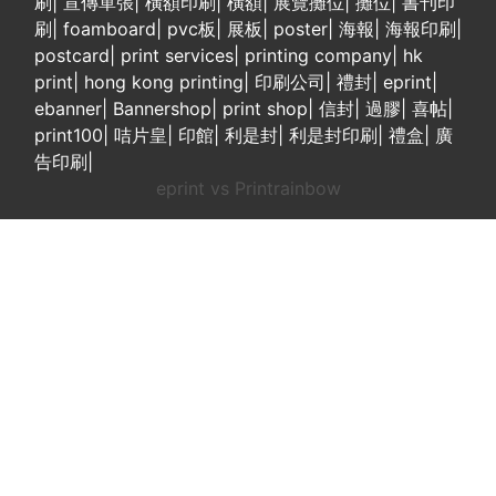
刷
|
宣傳單張
|
橫額印刷
|
橫額
|
展覽攤位
|
攤位
|
書刊印
刷
|
foamboard
|
pvc板
|
展板
|
poster
|
海報
|
海報印刷
|
postcard
|
print services
|
printing company
|
hk
print
|
hong kong printing
|
印刷公司
|
禮封
|
eprint
|
ebanner
|
Bannershop
|
print shop
|
信封
|
過膠
|
喜帖
|
print100
|
咭片皇
|
印館
|
利是封
|
利是封印刷
|
禮盒
|
廣
告印刷
|
eprint vs Printrainbow