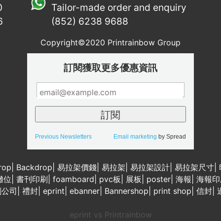
0
Tailor-made order and enquiry
6
(852) 6238 9688
Copyright©2020 Printrainbow Group
訂閱獲取更多優惠資訊
Previous Newsletters
Email marketing
by Spread
rop
|
Backdrop
|
易拉架價錢
|
易拉架
|
易拉架設計
|
易拉架尺寸
|
攤位
|
書刊印刷
|
foamboard
|
pvc板
|
展板
|
poster
|
海報
|
海報印
刷公司
|
禮封
|
eprint
|
ebanner
|
Bannershop
|
print shop
|
信封
|
eprint vs Printrainbow