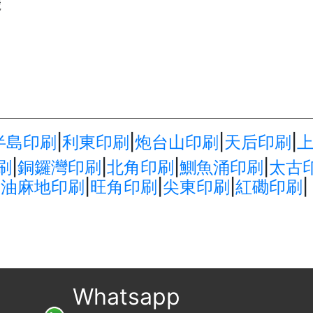
號
半島印刷
|
利東印刷
|
炮台山印刷
|
天后印刷
|
刷
|
銅鑼灣印刷
|
北角印刷
|
鰂魚涌印刷
|
太古
|
油麻地印刷
|
旺角印刷
|
尖東印刷
|
紅磡印刷
|
Whatsapp