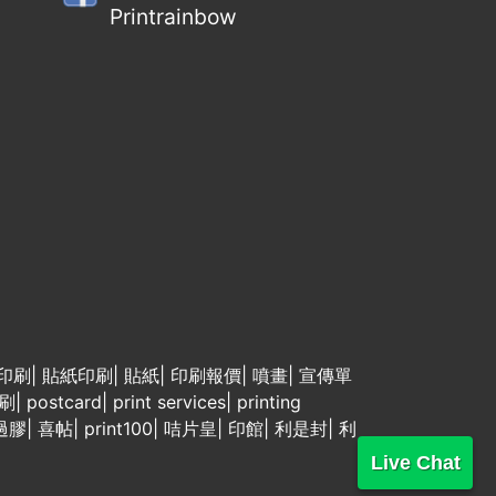
Printrainbow
印刷
|
貼紙印刷
|
貼紙
|
印刷報價
|
噴畫
|
宣傳單
刷
|
postcard
|
print services
|
printing
過膠
|
喜帖
|
print100
|
咭片皇
|
印館
|
利是封
|
利
Live Chat