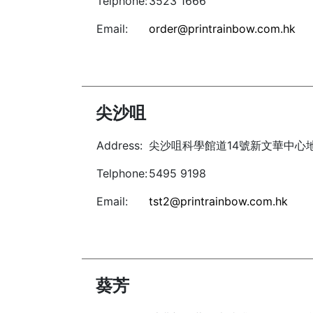
Telphone:
3523 1666
Email:
order@printrainbow.com.hk
尖沙咀
Address:
尖沙咀科學館道14號新文華中心
Telphone:
5495 9198
Email:
tst2@printrainbow.com.hk
葵芳