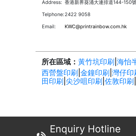
Address:
香港新界葵涌大連排道144-150
Telphone:
2422 9058
Email:
KWC@printrainbow.com.hk
所在區域：
黃竹坑印刷
|
海怡
西營盤印刷
|
金鐘印刷
|
灣仔印
田印刷
|
尖沙咀印刷
|
佐敦印刷
Enquiry Hotline