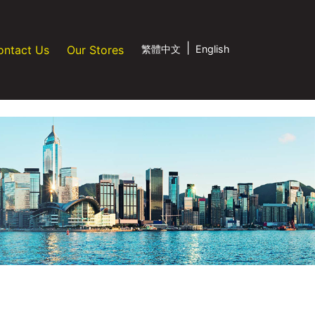
|
ontact Us
Our Stores
繁體中文
English