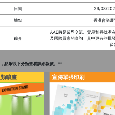
日期
26/08/202
地點
香港會議展覽
AAE將是業界交流、貿易和尋找潛
簡介
及國際買家的查詢，其中更有些批發
多
，點擊以下分類查看詳細報價。**
板類噴畫
宣傳單張印刷