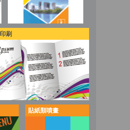
印刷
貼紙類噴畫