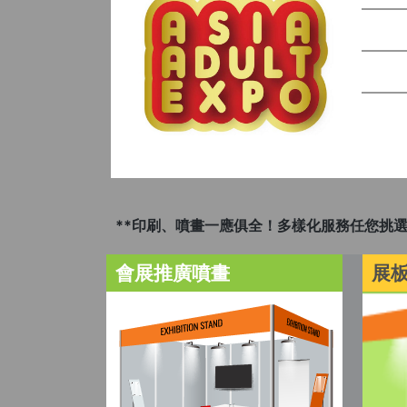
**印刷、噴畫一應俱全！多樣化服務任您挑選
會展推廣噴畫
展