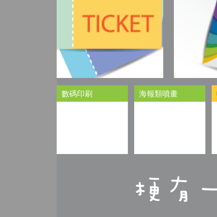
數碼印刷
海報類噴畫