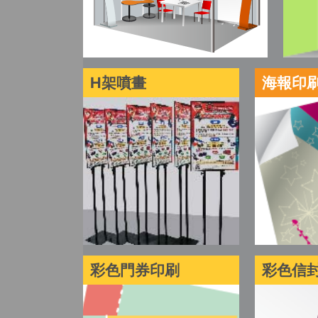
H架噴畫
海報印
彩色門券印刷
彩色信封