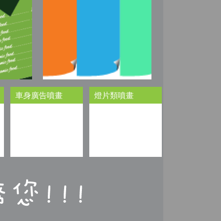
車身廣告噴畫
燈片類噴畫