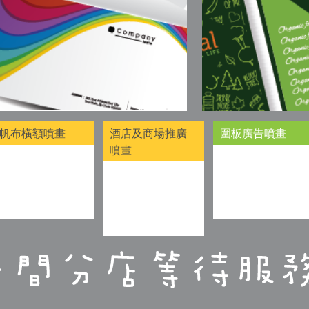
帆布橫額噴畫
酒店及商場推廣
圍板廣告噴畫
噴畫