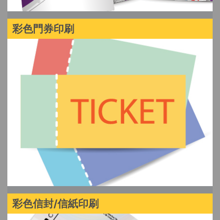
彩色門券印刷
彩色信封/信紙印刷