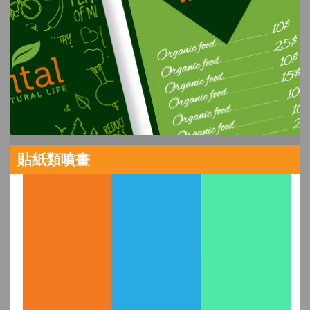
貼紙類噴畫