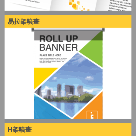
易拉架噴畫
H架噴畫