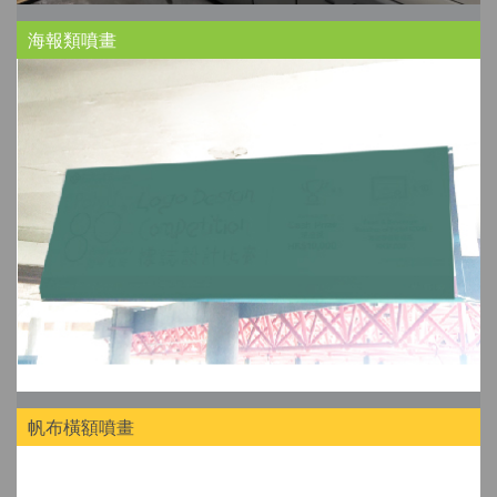
海報類噴畫
帆布橫額噴畫