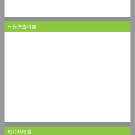
車身廣告噴畫
燈片類噴畫