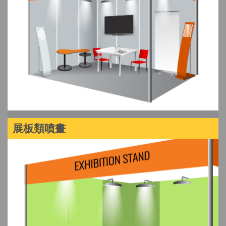
展板類噴畫