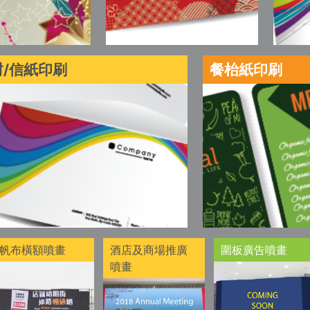
/信紙印刷
餐枱紙印刷
帆布橫額噴畫
酒店及商場推廣
圍板廣告噴畫
噴畫