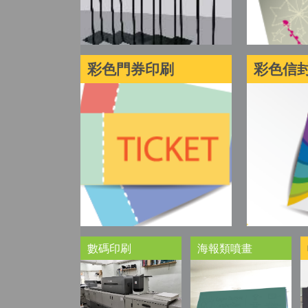
彩色門券印刷
彩色信封
數碼印刷
海報類噴畫