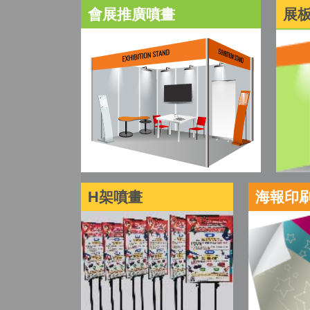
會展推廣噴畫
展
H架噴畫
海報印