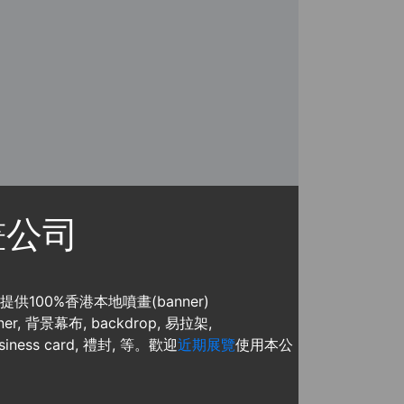
噴畫公司
, 提供100%香港本地噴畫(banner)
, 背景幕布, backdrop, 易拉架,
usiness card, 禮封, 等。歡迎
近期展覽
使用本公