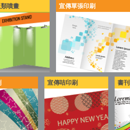
板類噴畫
宣傳單張印刷
刷
宣傳咭印刷
書刊