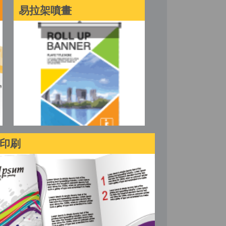
易拉架噴畫
印刷