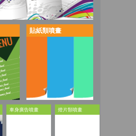
貼紙類噴畫
車身廣告噴畫
燈片類噴畫