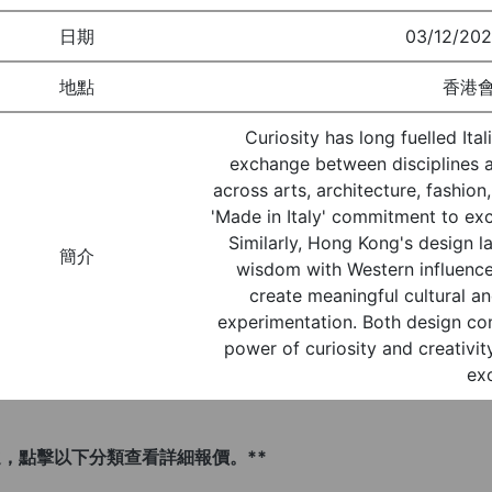
日期
03/12/202
地點
香港
Curiosity has long fuelled Ita
exchange between disciplines and
across arts, architecture, fashio
'Made in Italy' commitment to exc
Similarly, Hong Kong's design l
簡介
wisdom with Western influenc
create meaningful cultural a
experimentation. Both design com
power of curiosity and creativity
exc
，點擊以下分類查看詳細報價。**