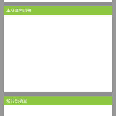
車身廣告噴畫
燈片類噴畫