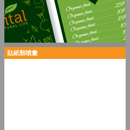
貼紙類噴畫