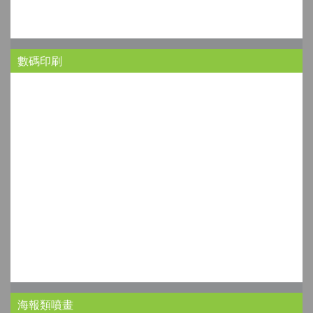
數碼印刷
海報類噴畫