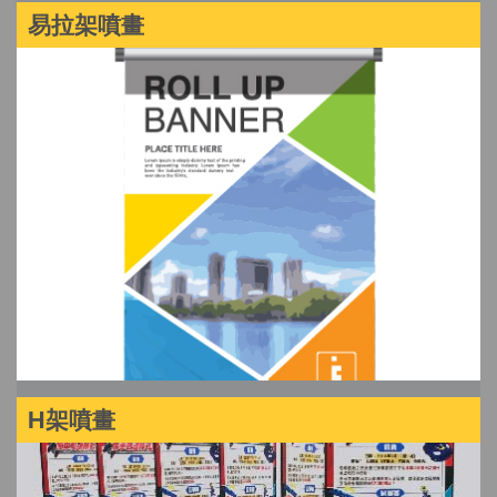
易拉架噴畫
H架噴畫