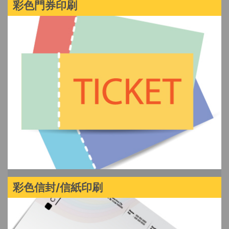
彩色門券印刷
彩色信封/信紙印刷