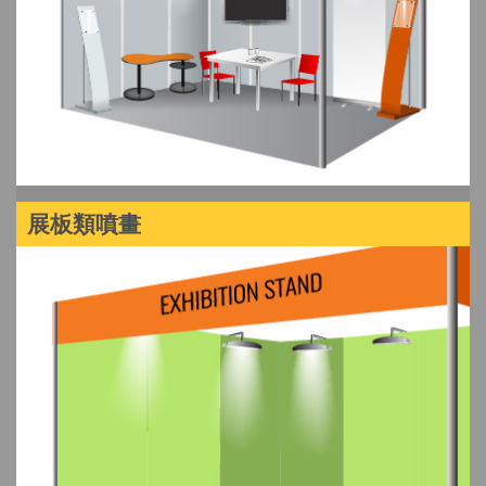
展板類噴畫