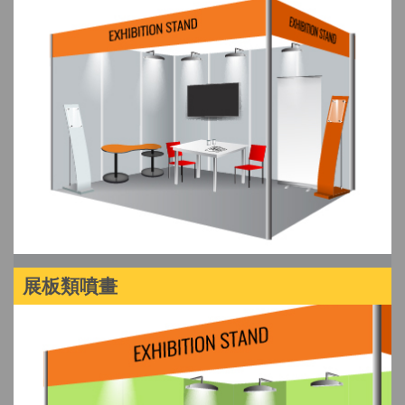
展板類噴畫