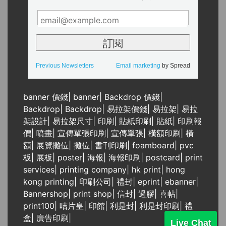
Previous Newsletters
Email marketing
by Spread
banner 價錢
|
banner
|
Backdrop 價錢
|
Backdrop
|
Backdrop
|
易拉架價錢
|
易拉架
|
易拉
架設計
|
易拉架尺寸
|
印刷
|
貼紙印刷
|
貼紙
|
印刷報
價
|
噴畫
|
宣傳單張印刷
|
宣傳單張
|
橫額印刷
|
橫
額
|
展覽攤位
|
攤位
|
書刊印刷
|
foamboard
|
pvc
板
|
展板
|
poster
|
海報
|
海報印刷
|
postcard
|
print
services
|
printing company
|
hk print
|
hong
kong printing
|
印刷公司
|
禮封
|
eprint
|
ebanner
|
Bannershop
|
print shop
|
信封
|
過膠
|
喜帖
|
print100
|
咭片皇
|
印館
|
利是封
|
利是封印刷
|
禮
盒
|
廣告印刷
|
Live Chat