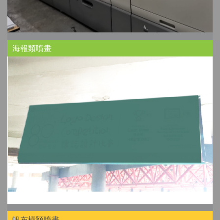
海報類噴畫
帆布橫額噴畫