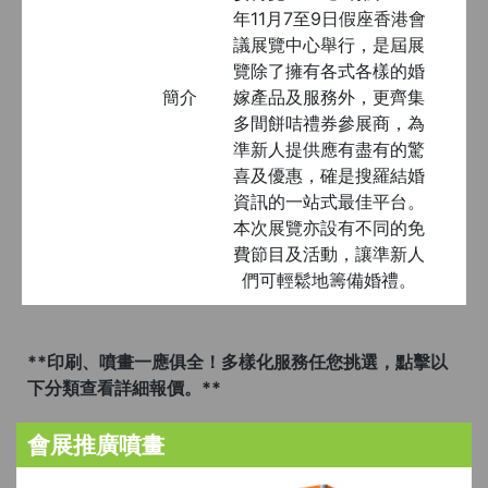
年11月7至9日假座香港會
議展覽中心舉行，是屆展
覽除了擁有各式各樣的婚
簡介
嫁產品及服務外，更齊集
多間餅咭禮券參展商，為
準新人提供應有盡有的驚
喜及優惠，確是搜羅結婚
資訊的一站式最佳平台。
本次展覽亦設有不同的免
費節目及活動，讓準新人
們可輕鬆地籌備婚禮。
**印刷、噴畫一應俱全！多樣化服務任您挑選，點擊以
下分類查看詳細報價。**
會展推廣噴畫