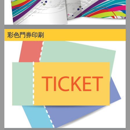
彩色門券印刷