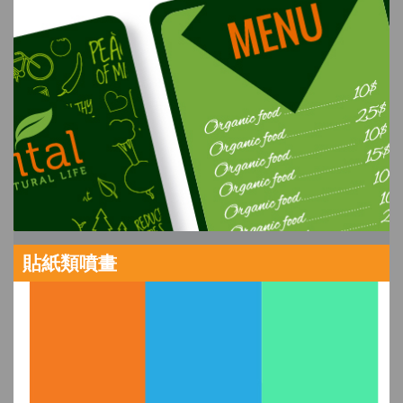
貼紙類噴畫