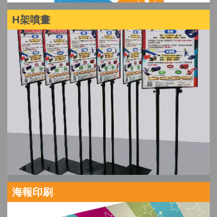
H架噴畫
海報印刷