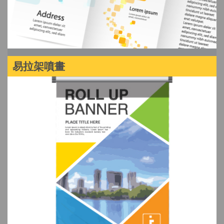
易拉架噴畫