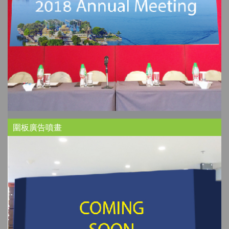
圍板廣告噴畫