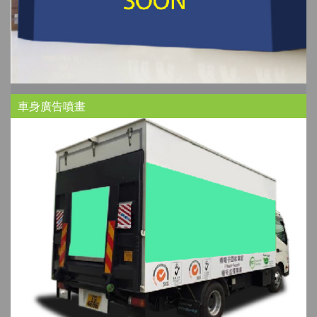
車身廣告噴畫