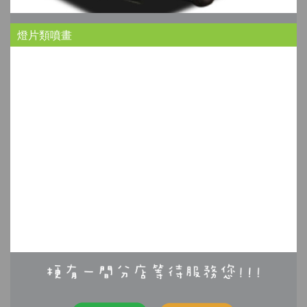
燈片類噴畫