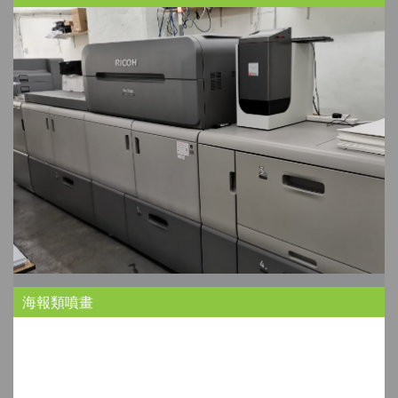
海報類噴畫