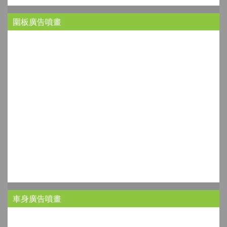
圍板廣告噴畫
車身廣告噴畫