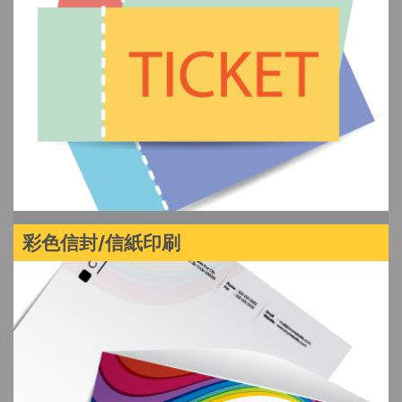
彩色信封/信紙印刷