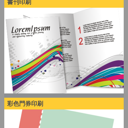
書刊印刷
彩色門券印刷