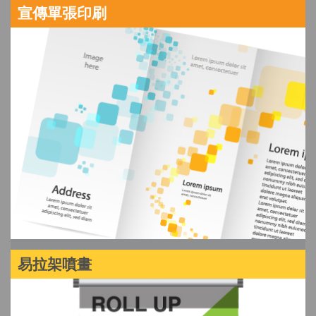
宣傳單張印刷
易拉架噴畫