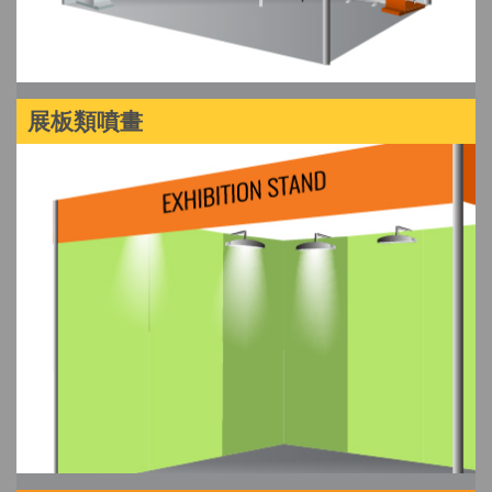
展板類噴畫