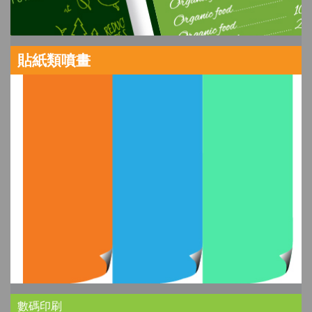
貼紙類噴畫
數碼印刷