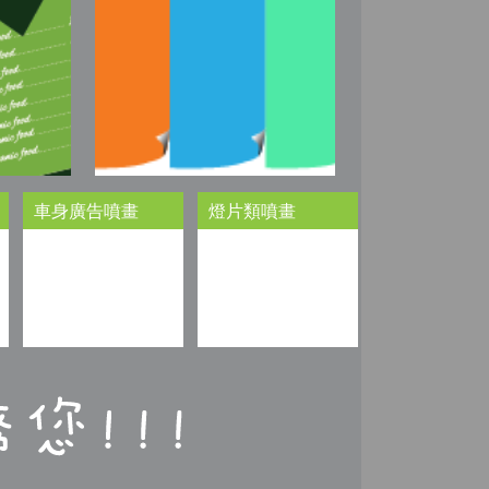
車身廣告噴畫
燈片類噴畫