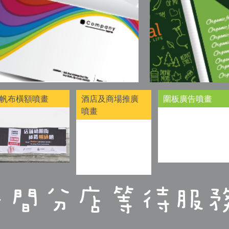
帆布橫額噴畫
酒店及商場推廣
圍板廣告噴畫
噴畫