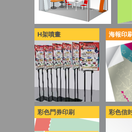
H架噴畫
海報印
彩色門券印刷
彩色信封