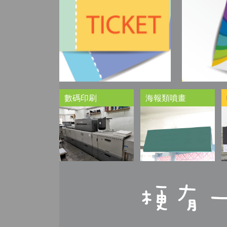
數碼印刷
海報類噴畫