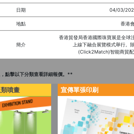
日期
04/03/202
地點
香港
香港貿發局香港國際珠寶展是全球
簡介
上線下融合展覽模式舉行。
(Click2Match)智
，點擊以下分類查看詳細報價。**
板類噴畫
宣傳單張印刷