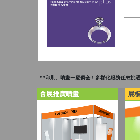
**印刷、噴畫一應俱全！多樣化服務任您挑選
會展推廣噴畫
展