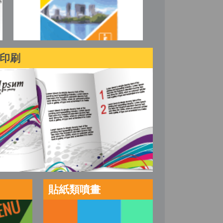
印刷
貼紙類噴畫