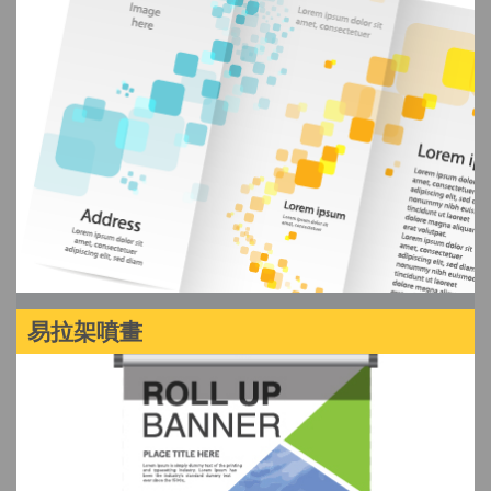
易拉架噴畫