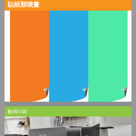
貼紙類噴畫
數碼印刷