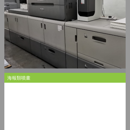
海報類噴畫