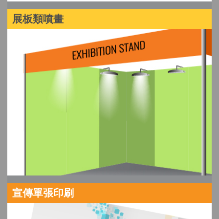
展板類噴畫
宣傳單張印刷