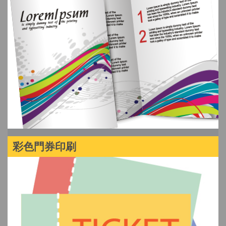
彩色門券印刷