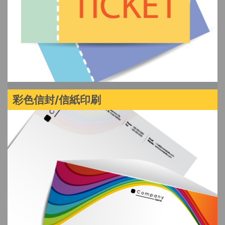
彩色信封/信紙印刷