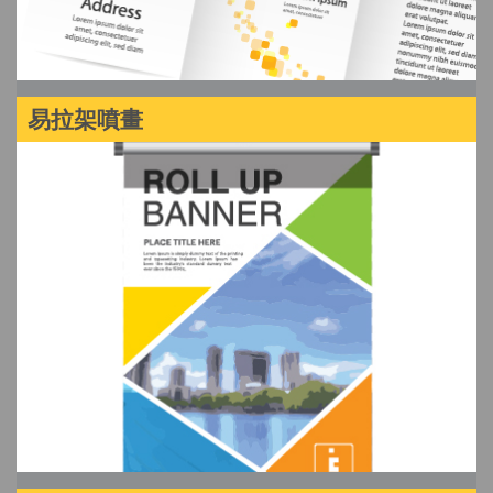
易拉架噴畫