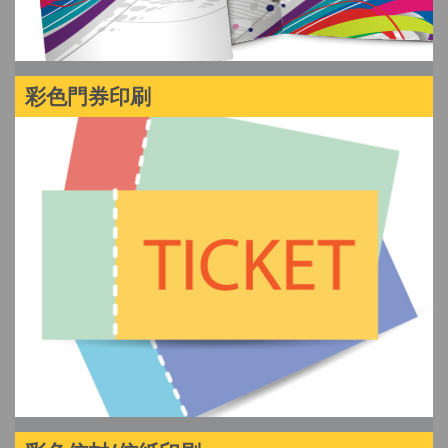
彩色門券印刷