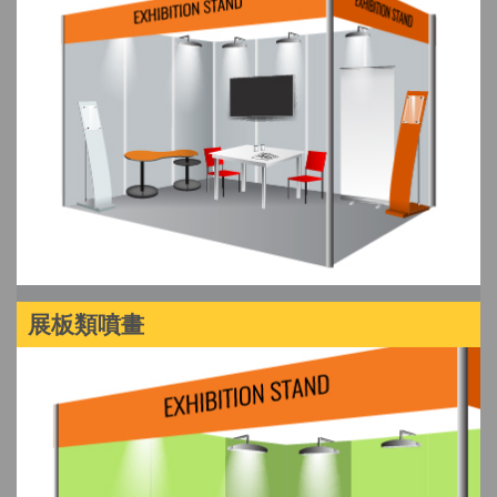
展板類噴畫