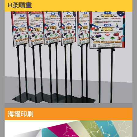
H架噴畫
海報印刷