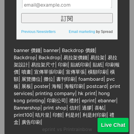
Previous Newsletters
Email marketing
by Spread
banner 價錢
|
banner
|
Backdrop 價錢
|
Backdrop
|
Backdrop
|
易拉架價錢
|
易拉架
|
易拉
架設計
|
易拉架尺寸
|
印刷
|
貼紙印刷
|
貼紙
|
印刷報
價
|
噴畫
|
宣傳單張印刷
|
宣傳單張
|
橫額印刷
|
橫
額
|
展覽攤位
|
攤位
|
書刊印刷
|
foamboard
|
pvc
板
|
展板
|
poster
|
海報
|
海報印刷
|
postcard
|
print
services
|
printing company
|
hk print
|
hong
kong printing
|
印刷公司
|
禮封
|
eprint
|
ebanner
|
Bannershop
|
print shop
|
信封
|
過膠
|
喜帖
|
print100
|
咭片皇
|
印館
|
利是封
|
利是封印刷
|
禮
盒
|
廣告印刷
|
Live Chat
eprint vs Printrainbow