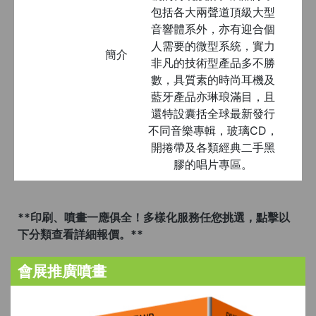
包括各大兩聲道頂級大型
音響體系外，亦有迎合個
人需要的微型系統，實力
簡介
非凡的技術型產品多不勝
數，具質素的時尚耳機及
藍牙產品亦琳琅滿目，且
還特設囊括全球最新發行
不同音樂專輯，玻璃CD，
開捲帶及各類經典二手黑
膠的唱片專區。
**印刷、噴畫一應俱全！多樣化服務任您挑選，點擊以
下分類查看詳細報價。**
會展推廣噴畫