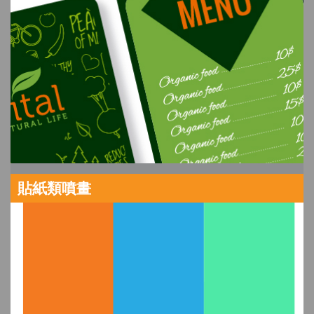
貼紙類噴畫