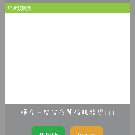
燈片類噴畫