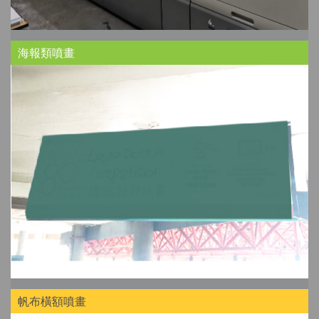
海報類噴畫
帆布橫額噴畫