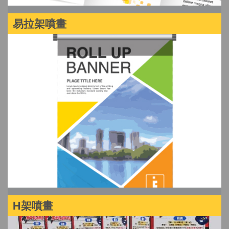
易拉架噴畫
H架噴畫