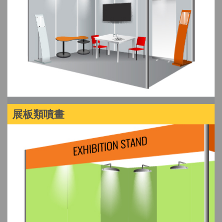
展板類噴畫