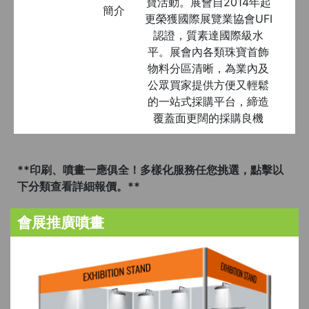
寶活動。展會自2014年起
簡介
更榮獲國際展覽業協會UFI
認證，質素達國際級水
平。展會內各類珠寶首飾
物料分區清晰，為業內及
公眾買家提供方便又輕鬆
的一站式採購平台，締造
覆蓋面更闊的採購良機
**印刷、噴畫一應俱全！多樣化服務任您挑選，點擊以
下分類查看詳細報價。**
會展推廣噴畫