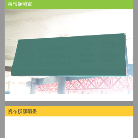
海報類噴畫
帆布橫額噴畫