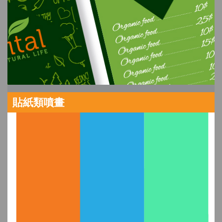
貼紙類噴畫