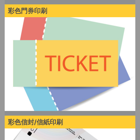
彩色門券印刷
彩色信封/信紙印刷