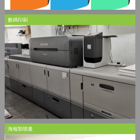
數碼印刷
海報類噴畫