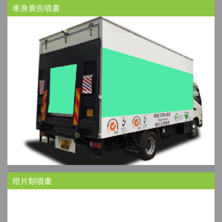
車身廣告噴畫
燈片類噴畫