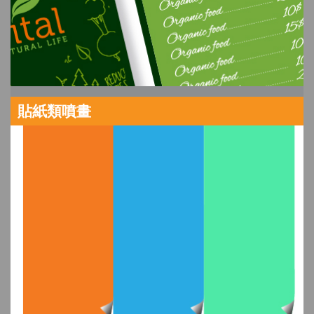
貼紙類噴畫