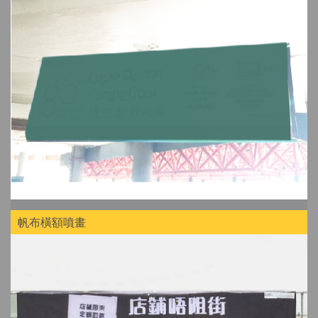
帆布橫額噴畫