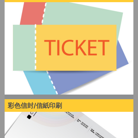
彩色信封/信紙印刷