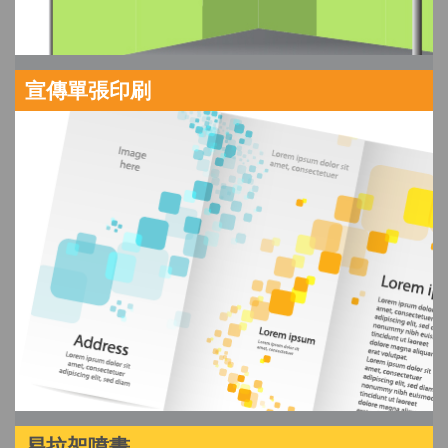
宣傳單張印刷
易拉架噴畫