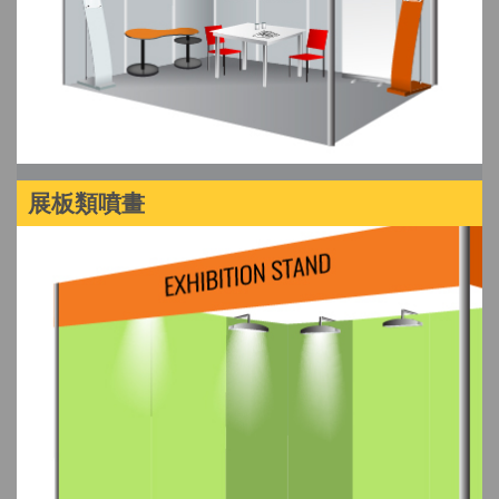
展板類噴畫