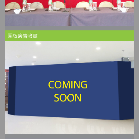
圍板廣告噴畫