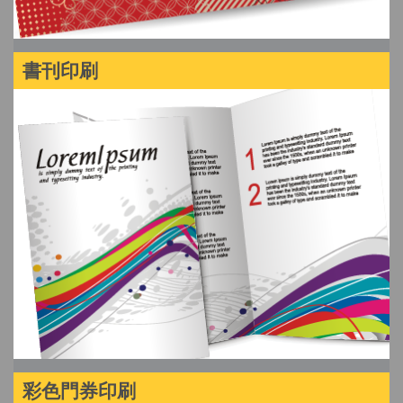
書刊印刷
彩色門券印刷