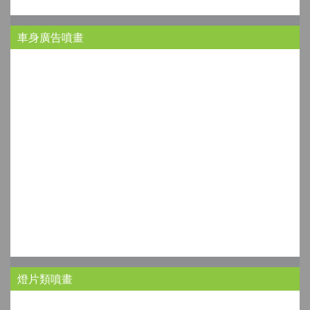
車身廣告噴畫
燈片類噴畫