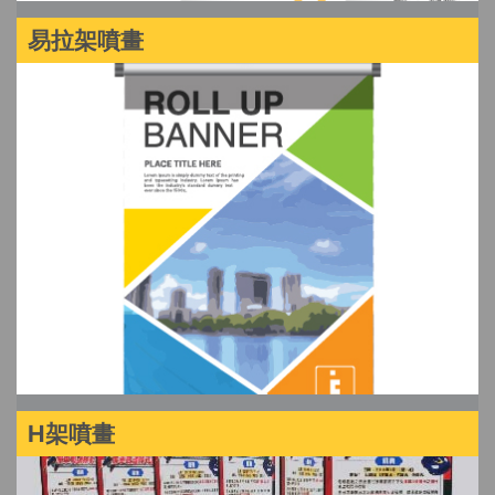
易拉架噴畫
H架噴畫