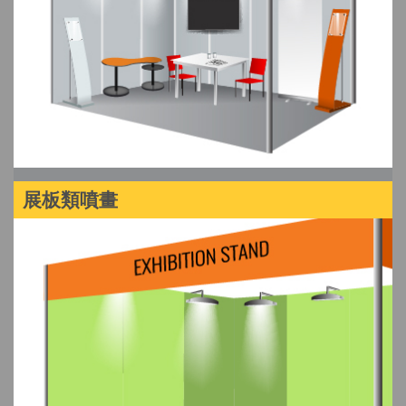
展板類噴畫