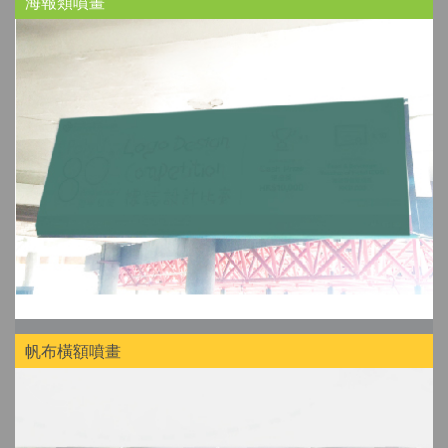
海報類噴畫
帆布橫額噴畫