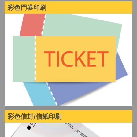
彩色門券印刷
彩色信封/信紙印刷