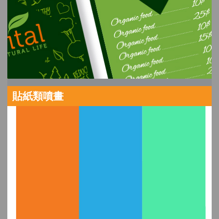
貼紙類噴畫