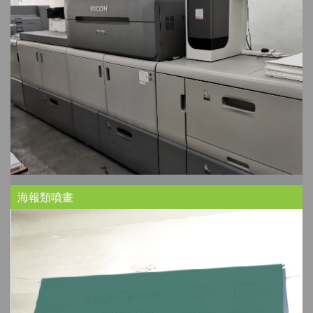
海報類噴畫