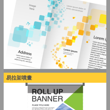
易拉架噴畫