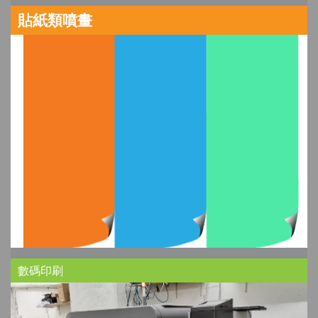
貼紙類噴畫
數碼印刷