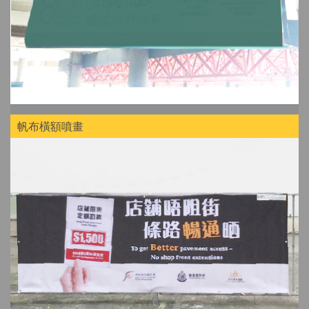
帆布橫額噴畫