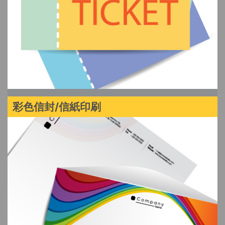
彩色信封/信紙印刷