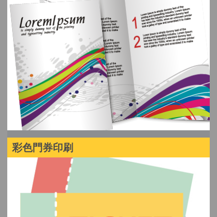
彩色門券印刷