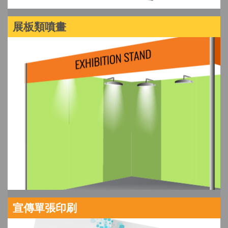
展板類噴畫
宣傳單張印刷